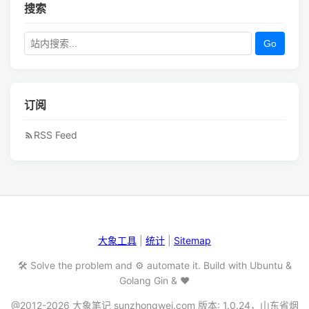
搜索
Go
订阅
RSS Feed
大象工具
|
统计
|
Sitemap
🛠️ Solve the problem and ⚙️ automate it. Build with Ubuntu &
Golang Gin & ❤️
@2012-2026 大象笔记 sunzhongwei.com 版本: 1.0.24，山东省烟