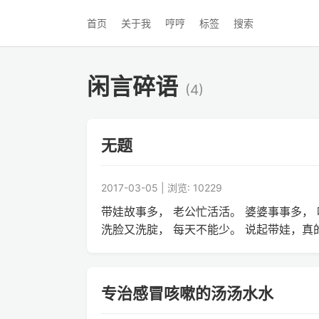
首页
关于我
哼哼
标签
搜索
闲言碎语
(4)
无题
2017-03-05 | 浏览: 10229
带娃故事多， 老公忙活活。 婆婆事事多，
洗脸又洗腚， 每天不能少。 说起带娃，
专治感冒咳嗽的汤汤水水