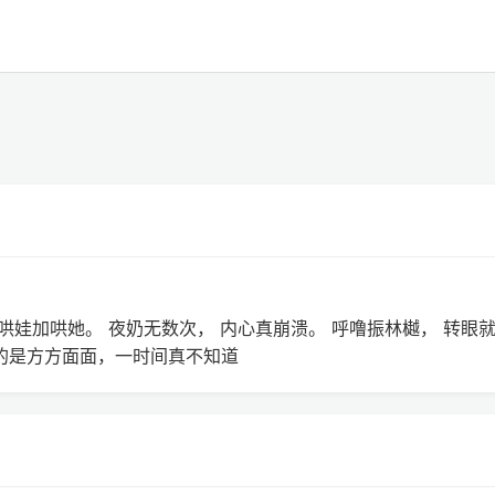
 哄娃加哄她。 夜奶无数次， 内心真崩溃。 呼噜振林樾， 转眼
真的是方方面面，一时间真不知道