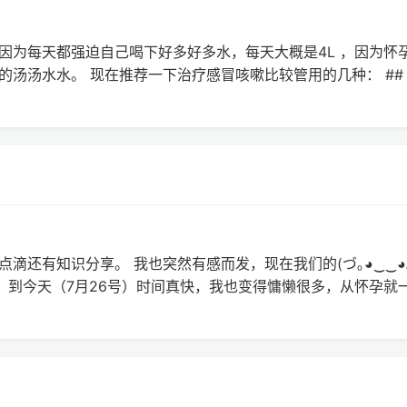
因为每天都强迫自己喝下好多好多水，每天大概是4L ，因为怀
汤水水。 现在推荐一下治疗感冒咳嗽比较管用的几种： ## NO
滴还有知识分享。 我也突然有感而发，现在我们的(づ｡◕‿‿◕
0号，到今天（7月26号）时间真快，我也变得慵懒很多，从怀孕就