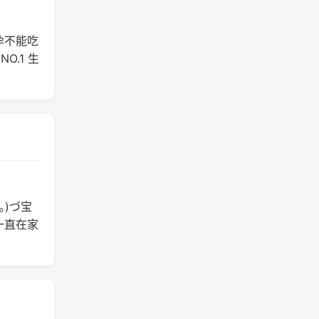
孕不能吃
.1 生
｡)づ宝
一直在家