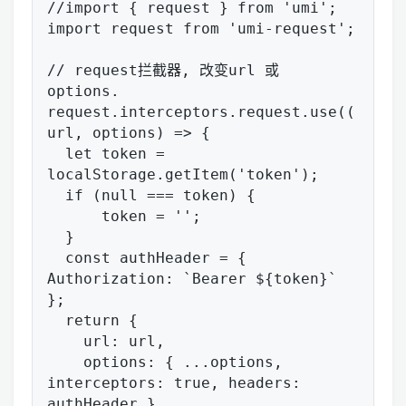
//import { request } from 'umi';

import request from 'umi-request';

// request拦截器, 改变url 或 
options.

request.interceptors.request.use((
url, options) => {

  let token = 
localStorage.getItem('token');

  if (null === token) {

      token = '';

  }

  const authHeader = { 
Authorization: `Bearer ${token}` 
};

  return {

    url: url,

    options: { ...options, 
interceptors: true, headers: 
authHeader },
