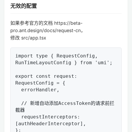
无效的配置
如果参考官方的文档 https://beta-
pro.ant.design/docs/request-cn，
修改 src/app.tsx
import type { RequestConfig, 
RunTimeLayoutConfig } from 'umi';

export const request: 
RequestConfig = {

  errorHandler,

  // 新增自动添加AccessToken的请求前拦
截器

  requestInterceptors: 
[authHeaderInterceptor],
