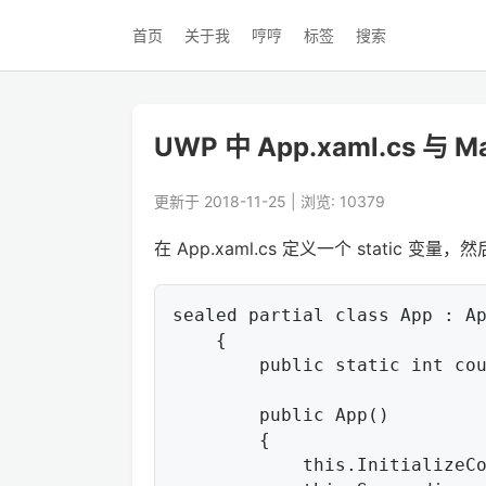
首页
关于我
哼哼
标签
搜索
UWP 中 App.xaml.cs 与 M
更新于 2018-11-25 | 浏览: 10379
在 App.xaml.cs 定义一个 static 变
sealed partial class App : Ap
    {

        public static int counter { get; set; }

        public App()

        {

            this.InitializeComponent();
