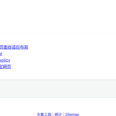
UWP 页面自适应布局
l
olicy
指定网页
大象工具
|
统计
|
Sitemap