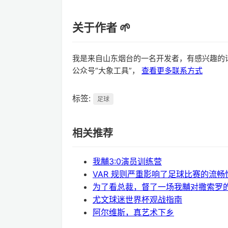
关于作者 🌱
我是来自山东烟台的一名开发者，有感兴趣的
公众号“大象工具”，
查看更多联系方式
标签:
足球
相关推荐
我黼3:0演员训练营
VAR 规则严重影响了足球比赛的流畅
为了看总裁，督了一场我黼对撒索罗
尤文球迷世界杯观战指南
阿尔维斯，真艺术下乡