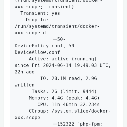
(/run/systemd/transient/docker-
xxx.scope; transient)

  Transient: yes

    Drop-In: 
/run/systemd/transient/docker-
xxx.scope.d

             └─50-
DevicePolicy.conf, 50-
DeviceAllow.conf

     Active: active (running) 
since Fri 2024-06-14 19:49:03 UTC; 
22h ago

         IO: 28.1M read, 2.9G 
written

      Tasks: 26 (limit: 9444)

     Memory: 4.4G (peak: 4.4G)

        CPU: 11h 46min 32.234s

     CGroup: /system.slice/docker-
xxx.scope

             ├─152322 "php-fpm: 