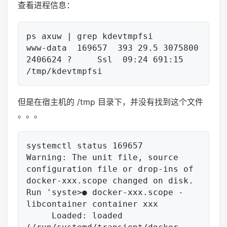
查看进程信息：
ps axuw | grep kdevtmpfsi

www-data  169657  393 29.5 3075800 
2406624 ?     Ssl  09:24 691:15 
但是在宿主机的 /tmp 目录下，并没有找到这个文件
。。。
systemctl status 169657

Warning: The unit file, source 
configuration file or drop-ins of 
docker-xxx.scope changed on disk. 
Run 'syste>● docker-xxx.scope - 
libcontainer container xxx

     Loaded: loaded 