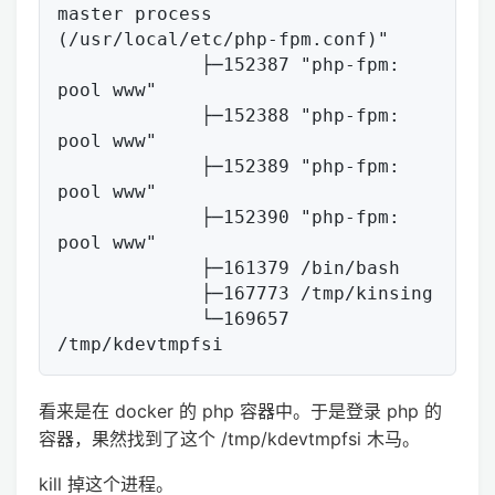
master process 
(/usr/local/etc/php-fpm.conf)"

             ├─152387 "php-fpm: 
pool www"

             ├─152388 "php-fpm: 
pool www"

             ├─152389 "php-fpm: 
pool www"

             ├─152390 "php-fpm: 
pool www"

             ├─161379 /bin/bash

             ├─167773 /tmp/kinsing

             └─169657 
看来是在 docker 的 php 容器中。于是登录 php 的
容器，果然找到了这个 /tmp/kdevtmpfsi 木马。
kill 掉这个进程。