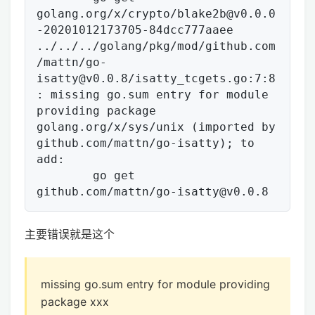
golang.org/x/crypto/blake2b@v0.0.0
-20201012173705-84dcc777aaee

../../../golang/pkg/mod/github.com
/mattn/go-
isatty@v0.0.8/isatty_tcgets.go:7:8
: missing go.sum entry for module 
providing package 
golang.org/x/sys/unix (imported by 
github.com/mattn/go-isatty); to 
add:

        go get 
主要错误就是这个
missing go.sum entry for module providing
package xxx