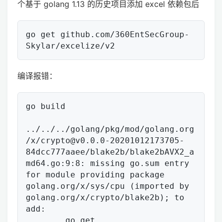
个基于 golang 1.13 的历史项目添加 excel 依赖包后
go get github.com/360EntSecGroup-
编译报错：
go build

../../../golang/pkg/mod/golang.org
/x/crypto@v0.0.0-20201012173705-
84dcc777aaee/blake2b/blake2bAVX2_a
md64.go:9:8: missing go.sum entry 
for module providing package 
golang.org/x/sys/cpu (imported by 
golang.org/x/crypto/blake2b); to 
add:

        go get 