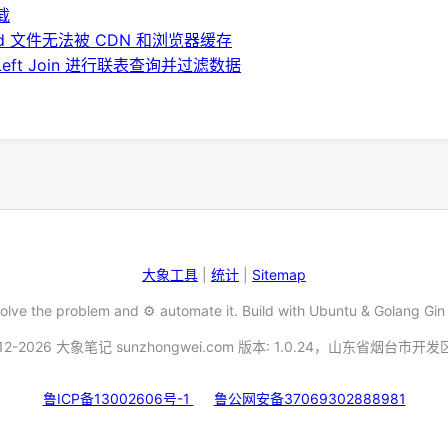
载
mbed 文件无法被 CDN 和浏览器缓存
和 Left Join 进行联表查询并过滤数据
大象工具
|
统计
|
Sitemap
Solve the problem and ⚙️ automate it. Build with Ubuntu & Golang Gin
12-2026 大象笔记 sunzhongwei.com 版本: 1.0.24，山东省烟台市开
鲁ICP备13002606号-1
鲁公网安备37069302888981