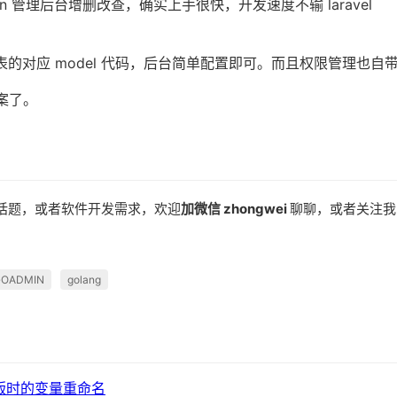
n 管理后台增删改查，确实上手很快，开发速度不输 laravel
表的对应 model 代码，后台简单配置即可。而且权限管理也自
方案了。
话题，或者软件开发需求，欢迎
加微信 zhongwei
聊聊，或者关注我
GOADMIN
golang
嵌套子模版时的变量重命名