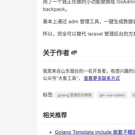
用了一个我正在做的小功能替换成 GoAdmi
backpack。
基本上通过 adm 管理工具，一键生成数据
所以，完全可以替代 laravel 管理后台的
关于作者 🌱
我是来自山东烟台的一名开发者，有感兴趣的
公众号“大象工具”，
查看更多联系方式
标签:
golang 管理后台框架
gin-vue-admin
相关推荐
Golang Template include 