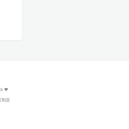
 & ❤️
发区制造