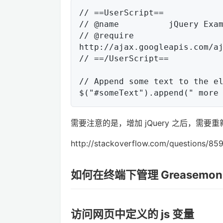
// ==UserScript==

// @name          jQuery Exam
// @require       
http://ajax.googleapis.com/aj
// ==/UserScript==

// Append some text to the el
需要注意的是，增加 jQuery 之后，需要
http://stackoverflow.com/questions/85
如何在终端下管理 Greasemon
访问网页中定义的 js 变量