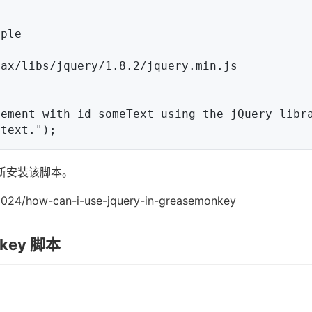
ple

ax/libs/jquery/1.8.2/jquery.min.js

ement with id someText using the jQuery libra
重新安装该脚本。
9024/how-can-i-use-jquery-in-greasemonkey
key 脚本