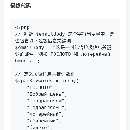
最终代码
<?php

// 判断 $emailBody 这个字符串变量中，是
否包含以下垃圾信息关键词

$emailBody = "这是一封包含垃圾信息关键
词的邮件，例如 ГОСЛОТО 和 лотерейный 
билет。";

// 定义垃圾信息关键词数组

$spamKeywords = array(

    "ГОСЛОТО",

    "Добрый день",

    "Поздравляем",

    "Подравляем!",

    "лотepeйный",

    "юбилейный",

    "билете",
