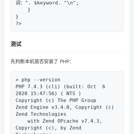
词：". $keyword. "\n";

    }

}

测试
先判断本机是否安装了 PHP：
> php --version

PHP 7.4.3 (cli) (built: Oct  6 
2020 15:47:56) ( NTS )

Copyright (c) The PHP Group

Zend Engine v3.4.0, Copyright (c) 
Zend Technologies

    with Zend OPcache v7.4.3, 
Copyright (c), by Zend 