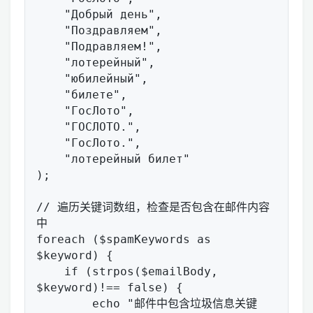
    "Добрый день",

    "Поздравляем",

    "Подравляем!",

    "лотepeйный",

    "юбилейный",

    "билете",

    "ГосЛото",

    "ГОСЛОТО.",

    "ГосЛото.",

    "лотерейный билет"

);

// 遍历关键词数组，检查是否包含在邮件内容
中

foreach ($spamKeywords as 
$keyword) {

    if (strpos($emailBody, 
$keyword)!== false) {

        echo "邮件中包含垃圾信息关键