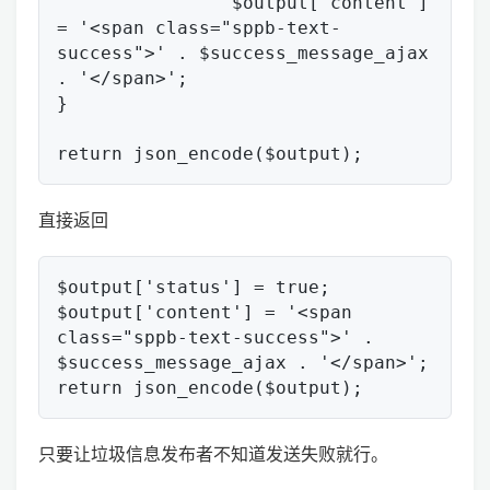
		$output['content'] 
= '<span class="sppb-text-
success">' . $success_message_ajax 
. '</span>';

}

直接返回
$output['status'] = true;

$output['content'] = '<span 
class="sppb-text-success">' . 
$success_message_ajax . '</span>';

只要让垃圾信息发布者不知道发送失败就行。