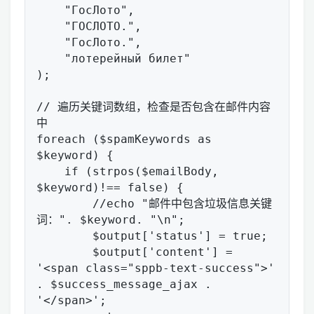
    "ГосЛото",

    "ГОСЛОТО.",

    "ГосЛото.",

    "лотерейный билет"

);

// 遍历关键词数组，检查是否包含在邮件内容
中

foreach ($spamKeywords as 
$keyword) {

    if (strpos($emailBody, 
$keyword)!== false) {

        //echo "邮件中包含垃圾信息关键
词：". $keyword. "\n";

        $output['status'] = true;

        $output['content'] = 
'<span class="sppb-text-success">' 
. $success_message_ajax . 
'</span>';
