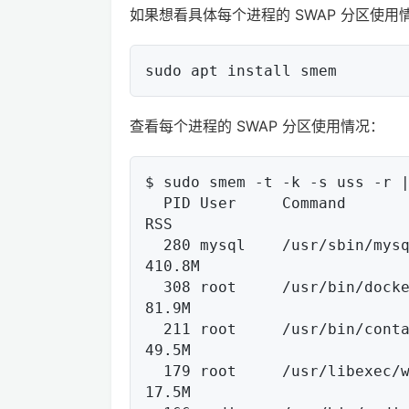
如果想看具体每个进程的 SWAP 分区使
查看每个进程的 SWAP 分区使用情况：
$ sudo smem -t -k -s uss -r |
  PID User     Command                         Swap      USS      PSS      
RSS

  280 mysql    /usr/sbin/mysqld                   0   401.6M   403.6M   
410.8M

  308 root     /usr/bin/dockerd -H fd:// -        0    78.8M    78.9M    
81.9M

  211 root     /usr/bin/containerd                0    48.1M    48.1M    
49.5M

  179 root     /usr/libexec/wsl-pro-servic        0    16.0M    16.0M    
17.5M
