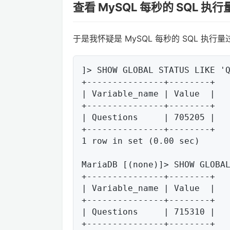
查看 MySQL 每秒的 SQL 执行
于是我怀疑是 MySQL 每秒的 SQL 执行
]> SHOW GLOBAL STATUS LIKE 'Q
+---------------+--------+

| Variable_name | Value  |

+---------------+--------+

| Questions     | 705205 |

+---------------+--------+

1 row in set (0.00 sec)

MariaDB [(none)]> SHOW GLOBAL
+---------------+--------+

| Variable_name | Value  |

+---------------+--------+

| Questions     | 715310 |

+---------------+--------+
