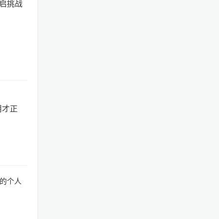
启挑战
用才正
的个人