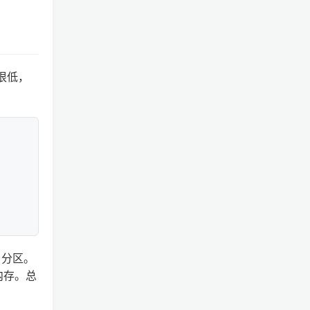
率很低，
 分区。
的内存。总