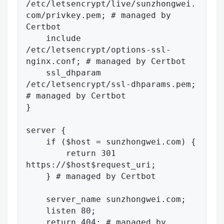
/etc/letsencrypt/live/sunzhongwei.
com/privkey.pem; # managed by 
Certbot

    include 
/etc/letsencrypt/options-ssl-
nginx.conf; # managed by Certbot

    ssl_dhparam 
/etc/letsencrypt/ssl-dhparams.pem; 
# managed by Certbot

}

server {

    if ($host = sunzhongwei.com) {

        return 301 
https://$host$request_uri;

    } # managed by Certbot

    server_name sunzhongwei.com;

    listen 80;

    return 404; # managed by 