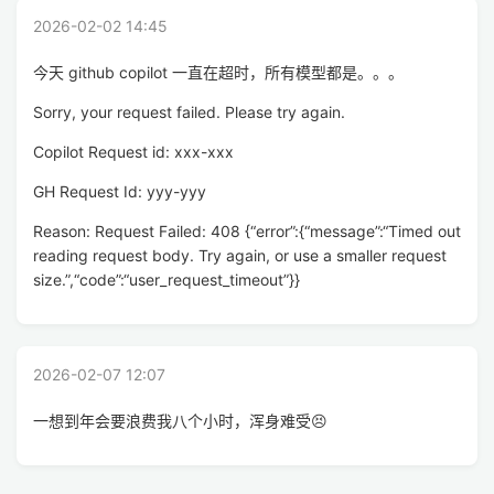
2026-02-02 14:45
今天 github copilot 一直在超时，所有模型都是。。。
Sorry, your request failed. Please try again.
Copilot Request id: xxx-xxx
GH Request Id: yyy-yyy
Reason: Request Failed: 408 {“error”:{“message”:“Timed out
reading request body. Try again, or use a smaller request
size.”,“code”:“user_request_timeout”}}
2026-02-07 12:07
一想到年会要浪费我八个小时，浑身难受😣