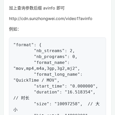
加上查询参数后缀 avinfo 即可
http://cdn.sunzhongwei.com/video1?avinfo
例如：
"format": {

        "nb_streams": 2,

        "nb_programs": 0,

        "format_name": 
"mov,mp4,m4a,3gp,3g2,mj2",

        "format_long_name": 
"QuickTime / MOV",

        "start_time": "0.000000",

        "duration": "16.518354",   
// 时长

        "size": "10097258",  // 大
小
