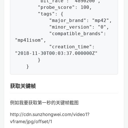
        "bit_rate": "4890200",

        "probe_score": 100,

        "tags": {

            "major_brand": "mp42",

            "minor_version": "0",

            "compatible_brands": 
"mp41isom",

            "creation_time": 
"2018-11-30T00:03:37.000000Z"

        }

获取关键帧
例如我要获取第一秒的关键帧截图
http://cdn.sunzhongwei.com/video1?
vframe/jpg/offset/1