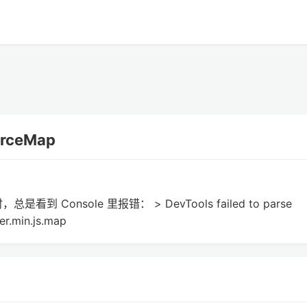
ourceMap
 Console 里报错： > DevTools failed to parse
r.min.js.map