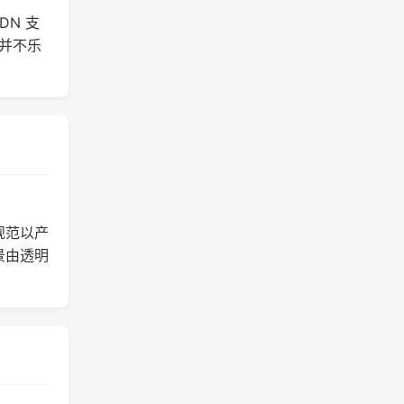
DN 支
并不乐
规范以产
景由透明