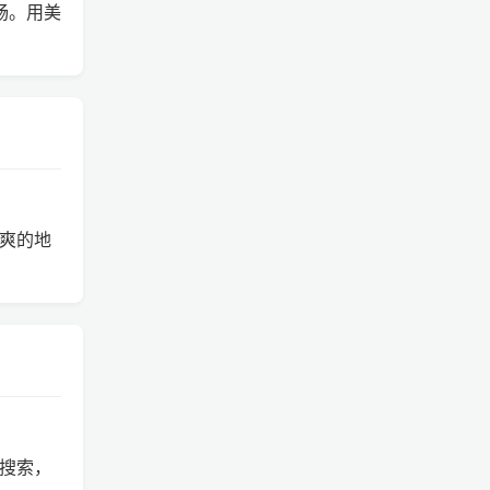
流畅。用美
 更爽的地
片搜索，