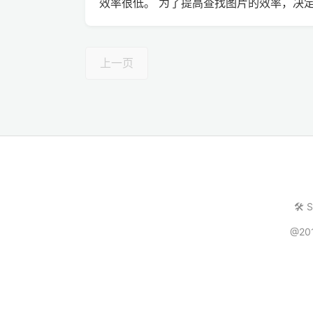
效率很低。 为了提高查找图片的效率，决定找个工具
上一页
🛠️ 
@20