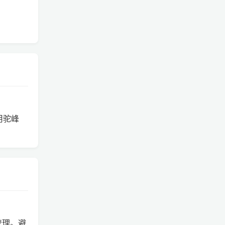
用驼峰
赖管理。避