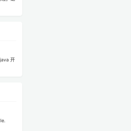
ava 开
le.