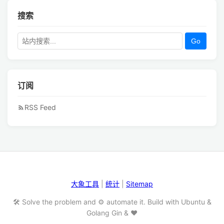
搜索
Go
订阅
RSS Feed
大象工具
|
统计
|
Sitemap
🛠️ Solve the problem and ⚙️ automate it. Build with Ubuntu &
Golang Gin & ❤️