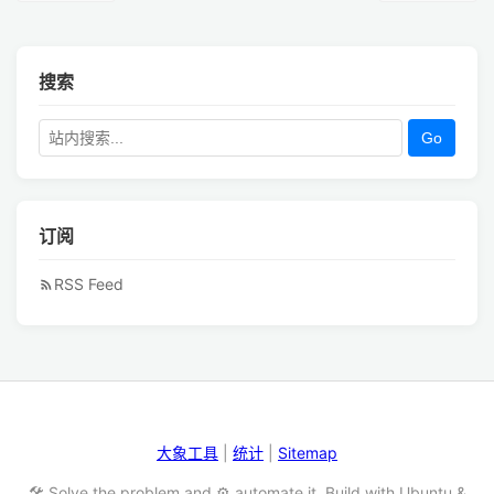
搜索
Go
订阅
RSS Feed
大象工具
|
统计
|
Sitemap
🛠️ Solve the problem and ⚙️ automate it. Build with Ubuntu &