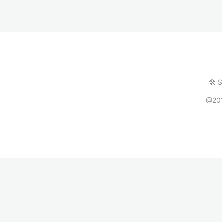
🛠️ 
@20