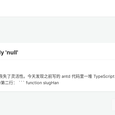
 'null'
完全丧失了灵活性。今天发现之前写的 antd 代码里一堆 TypeScrip
``` function slugHan