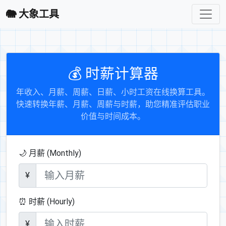
🐘 大象工具
💰 时薪计算器
年收入、月薪、周薪、日薪、小时工资在线换算工具。
快速转换年薪、月薪、周薪与时薪，助您精准评估职业
价值与时间成本。
🌙 月薪 (Monthly)
¥
⏰ 时薪 (Hourly)
¥