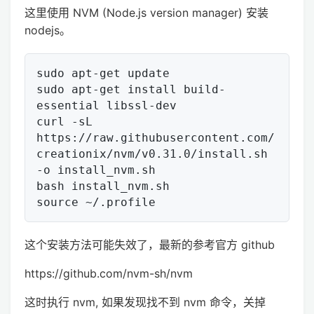
这里使用 NVM (Node.js version manager) 安装
nodejs。
sudo apt-get update

sudo apt-get install build-
essential libssl-dev

curl -sL 
https://raw.githubusercontent.com/
creationix/nvm/v0.31.0/install.sh 
-o install_nvm.sh

bash install_nvm.sh

这个安装方法可能失效了，最新的参考官方 github
https://github.com/nvm-sh/nvm
这时执行 nvm, 如果发现找不到 nvm 命令，关掉