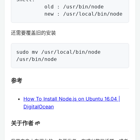
         old : /usr/bin/node

还需要覆盖旧的安装
sudo mv /usr/local/bin/node 
参考
How To Install Node.js on Ubuntu 16.04 |
DigitalOcean
关于作者 🌱