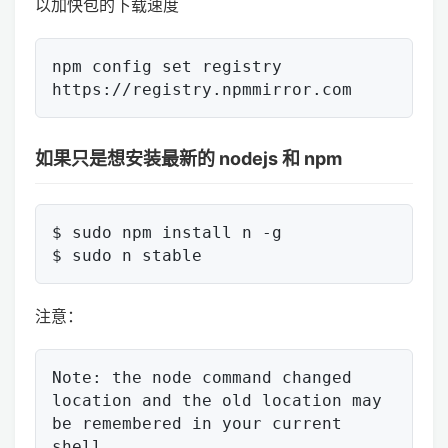
以加快包的下载速度
npm config set registry 
如果只是想安装最新的 nodejs 和 npm
$ sudo npm install n -g

注意：
Note: the node command changed 
location and the old location may 
be remembered in your current 
shell.
