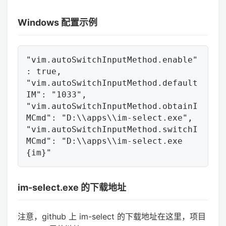
Windows 配置示例
"vim.autoSwitchInputMethod.enable"
: true,

"vim.autoSwitchInputMethod.default
IM": "1033",

"vim.autoSwitchInputMethod.obtainI
MCmd": "D:\\apps\\im-select.exe",

"vim.autoSwitchInputMethod.switchI
MCmd": "D:\\apps\\im-select.exe 
im-select.exe 的下载地址
注意，github 上 im-select 的下载地址在这里，项目