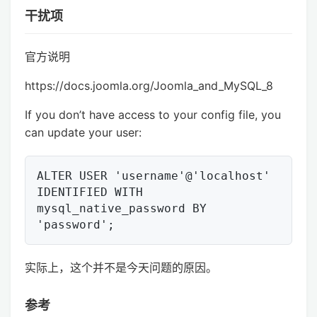
干扰项
官方说明
https://docs.joomla.org/Joomla_and_MySQL_8
If you don’t have access to your config file, you
can update your user:
ALTER USER 'username'@'localhost' 
IDENTIFIED WITH 
mysql_native_password BY 
实际上，这个并不是今天问题的原因。
参考