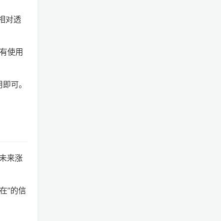
相对透
有使用
应用即可。
未来涨
在”的信