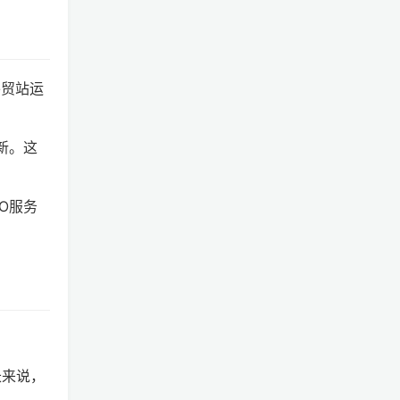
外贸站运
新。这
O服务
长来说，