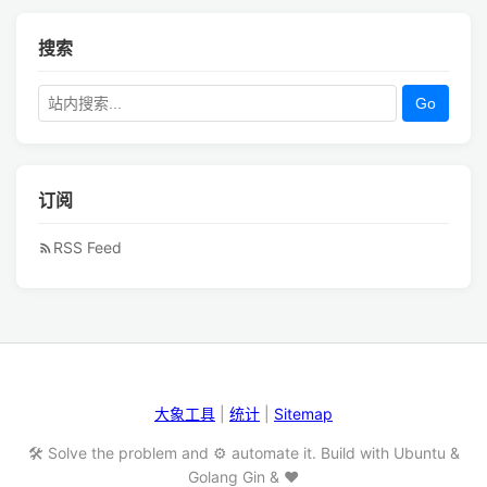
搜索
Go
订阅
RSS Feed
大象工具
|
统计
|
Sitemap
🛠️ Solve the problem and ⚙️ automate it. Build with Ubuntu &
Golang Gin & ❤️