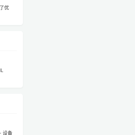
行了优
ML
- 设备