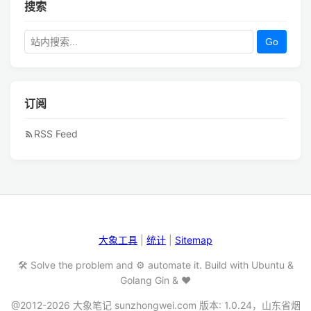
搜索
Go
订阅
RSS Feed
大象工具
|
统计
|
Sitemap
🛠️ Solve the problem and ⚙️ automate it. Build with Ubuntu &
Golang Gin & ❤️
@2012-2026 大象笔记 sunzhongwei.com 版本: 1.0.24，山东省烟