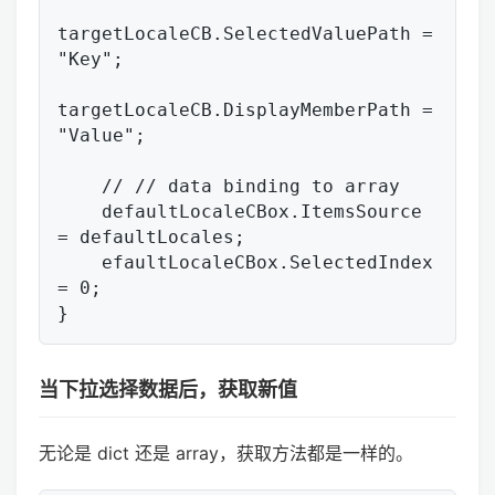
targetLocaleCB.SelectedValuePath = 
"Key";

targetLocaleCB.DisplayMemberPath = 
"Value";

    // // data binding to array

    defaultLocaleCBox.ItemsSource 
= defaultLocales;

    efaultLocaleCBox.SelectedIndex 
= 0;

当下拉选择数据后，获取新值
无论是 dict 还是 array，获取方法都是一样的。