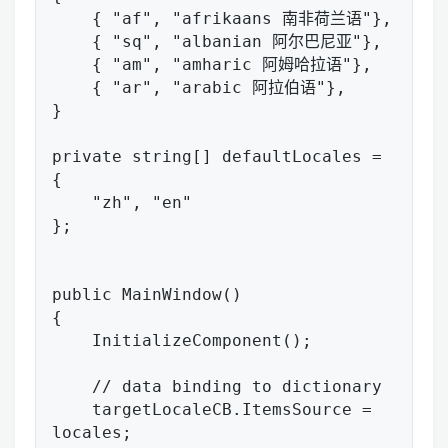
    { "af", "afrikaans 南非荷兰语"},

    { "sq", "albanian 阿尔巴尼亚"},

    { "am", "amharic 阿姆哈拉语"},

    { "ar", "arabic 阿拉伯语"},

}

private string[] defaultLocales = 
{ 

    "zh", "en"

};

public MainWindow()

{

    InitializeComponent();

    // data binding to dictionary

    targetLocaleCB.ItemsSource = 
locales;
