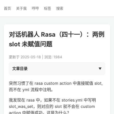
首页
关于我
哼哼
标签
搜索
对话机器人 Rasa（四十一）：两例
slot 未赋值问题
更新于 2025-05-18 | 浏览: 1984
文章目录
突然习惯了在 rasa custom action 中直接赋值 slot,
而不在 yml 流程中注明。
我发现在 rasa 中，如果不在 stories.yml 中写明
slot_was_set，则对应的 slot 就不会在 custom
action 中赋值成功，这是为什么？