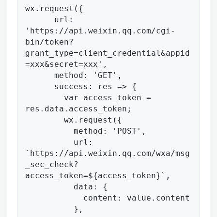
wx.request({

      url: 
'https://api.weixin.qq.com/cgi-
bin/token?
grant_type=client_credential&appid
=xxx&secret=xxx',

      method: 'GET',

      success: res => {

        var access_token = 
res.data.access_token;

        wx.request({

          method: 'POST',

          url: 
`https://api.weixin.qq.com/wxa/msg
_sec_check?
access_token=${access_token}`,

          data: {

            content: value.content

          },
