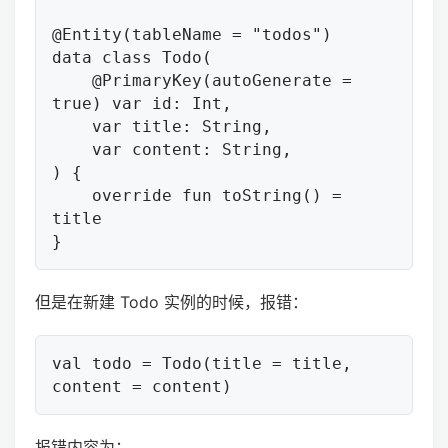
@Entity(tableName = "todos")

data class Todo(

    @PrimaryKey(autoGenerate = 
true) var id: Int,

    var title: String,

    var content: String,

) {

    override fun toString() = 
title

但是在新建 Todo 实例的时候，报错：
val todo = Todo(title = title, 
报错内容为：