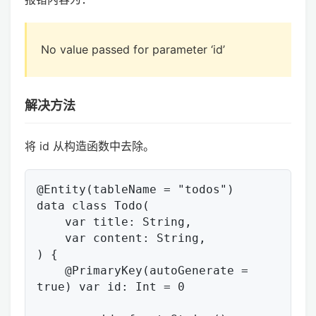
No value passed for parameter ‘id’
解决方法
将 id 从构造函数中去除。
@Entity(tableName = "todos")

data class Todo(

    var title: String,

    var content: String,

) {

    @PrimaryKey(autoGenerate = 
true) var id: Int = 0
