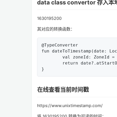
data class convertor
1630195200
其对应的转换函数：
@TypeConverter

fun dateToTimestamp(date: Loc
	val zoneId: ZoneId = ZoneId.systemDefault()

	return date?.atStartOfDay(zoneId)?.toEpochSecond()

在线查看当前时间戳
https://www.unixtimestamp.com/
将 1630195200 转换为可读的时间：