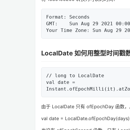
Format:	Seconds

GMT:	Sun Aug 29 2021 00:00:00 GMT+0000

LocalDate 如何用整型时间
// long to LocalDate

val date = 
由于 LocalDate 只有 ofEpochDay 函
val date = LocalDate.ofEpochDay(days)