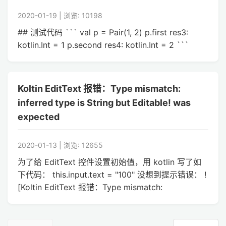
2020-01-19 | 浏览: 10198
## 测试代码 ``` val p = Pair(1, 2) p.first res3:
kotlin.Int = 1 p.second res4: kotlin.Int = 2 ```
Koltin EditText 报错：Type mismatch:
inferred type is String but Editable! was
expected
2020-01-13 | 浏览: 12655
为了给 EditText 控件设置初始值，用 kotlin 写了如
下代码： this.input.text = "100" 没想到提示错误： !
[Koltin EditText 报错：Type mismatch: