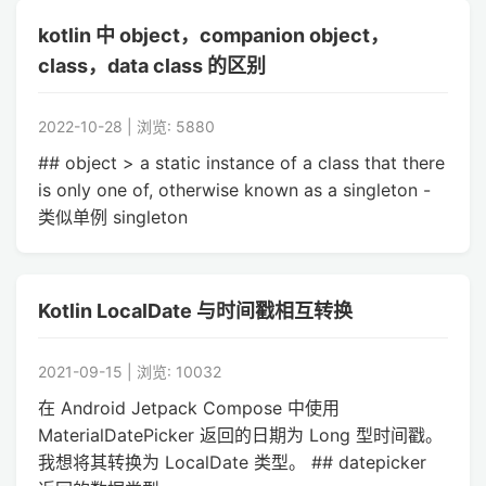
kotlin 中 object，companion object，
class，data class 的区别
2022-10-28 | 浏览: 5880
## object > a static instance of a class that there
is only one of, otherwise known as a singleton -
类似单例 singleton
Kotlin LocalDate 与时间戳相互转换
2021-09-15 | 浏览: 10032
在 Android Jetpack Compose 中使用
MaterialDatePicker 返回的日期为 Long 型时间戳。
我想将其转换为 LocalDate 类型。 ## datepicker