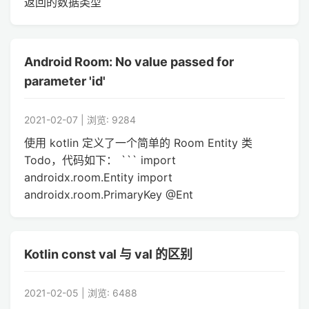
返回的数据类型
Android Room: No value passed for
parameter 'id'
2021-02-07 | 浏览: 9284
使用 kotlin 定义了一个简单的 Room Entity 类
Todo，代码如下： ``` import
androidx.room.Entity import
androidx.room.PrimaryKey @Ent
Kotlin const val 与 val 的区别
2021-02-05 | 浏览: 6488