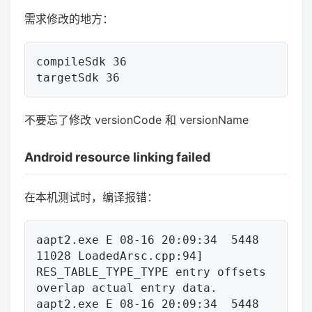
需求修改的地方：
compileSdk 36

不要忘了修改 versionCode 和 versionName
Android resource linking failed
在本机测试时，编译报错：
aapt2.exe E 08-16 20:09:34  5448 
11028 LoadedArsc.cpp:94] 
RES_TABLE_TYPE_TYPE entry offsets 
overlap actual entry data.

aapt2.exe E 08-16 20:09:34  5448 