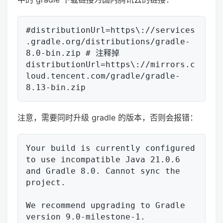
#distributionUrl=https\://services
.gradle.org/distributions/gradle-
8.0-bin.zip # 注释掉

distributionUrl=https\://mirrors.c
loud.tencent.com/gradle/gradle-
注意，需要同时升级 gradle 的版本，否则会报错：
Your build is currently configured 
to use incompatible Java 21.0.6 
and Gradle 8.0. Cannot sync the 
project.

We recommend upgrading to Gradle 
version 9.0-milestone-1.
