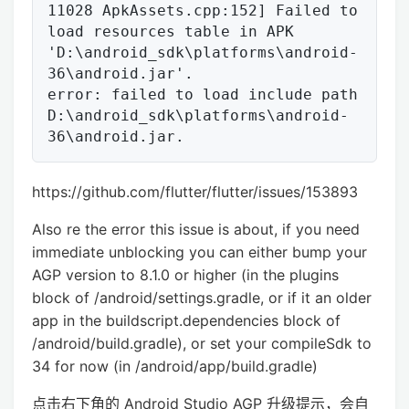
11028 ApkAssets.cpp:152] Failed to 
load resources table in APK 
'D:\android_sdk\platforms\android-
36\android.jar'.

error: failed to load include path 
D:\android_sdk\platforms\android-
https://github.com/flutter/flutter/issues/153893
Also re the error this issue is about, if you need
immediate unblocking you can either bump your
AGP version to 8.1.0 or higher (in the plugins
block of
/android/settings.gradle, or if it an older
app in the buildscript.dependencies block of
/android/build.gradle), or set your compileSdk to
34 for now (in
/android/app/build.gradle)
点击右下角的 Android Studio AGP 升级提示，会自