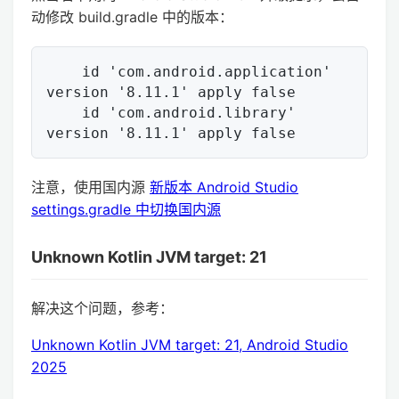
动修改 build.gradle 中的版本：
    id 'com.android.application' 
version '8.11.1' apply false

    id 'com.android.library' 
注意，使用国内源
新版本 Android Studio
settings.gradle 中切换国内源
Unknown Kotlin JVM target: 21
解决这个问题，参考：
Unknown Kotlin JVM target: 21, Android Studio
2025