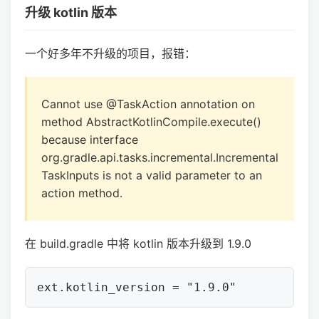
升级 kotlin 版本
一个好多年不升级的项目，报错：
Cannot use @TaskAction annotation on
method AbstractKotlinCompile.execute()
because interface
org.gradle.api.tasks.incremental.Incremental
TaskInputs is not a valid parameter to an
action method.
在 build.gradle 中将 kotlin 版本升级到 1.9.0