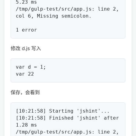
5.23 ms

/tmp/gulp-test/src/app.js: line 2, 
col 6, Missing semicolon.

修改 d.js 写入
var d = 1;

保存，会看到
[10:21:58] Starting 'jshint'...

[10:21:58] Finished 'jshint' after 
1.28 ms

/tmp/gulp-test/src/app.js: line 2, 