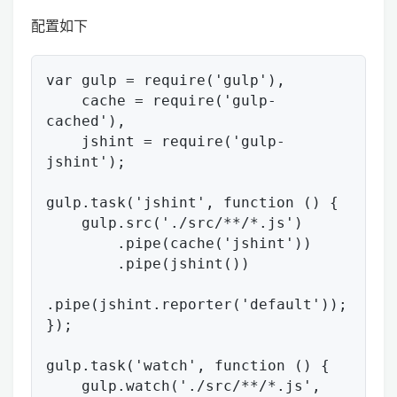
配置如下
var gulp = require('gulp'),

    cache = require('gulp-
cached'),

    jshint = require('gulp-
jshint');

gulp.task('jshint', function () {

    gulp.src('./src/**/*.js')

        .pipe(cache('jshint'))

        .pipe(jshint())

.pipe(jshint.reporter('default'));

});

gulp.task('watch', function () {

    gulp.watch('./src/**/*.js', 