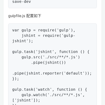
gulpfile.js 配置如下
var gulp = require('gulp'),

    jshint = require('gulp-
jshint');

gulp.task('jshint', function () {

    gulp.src('./src/**/*.js')

        .pipe(jshint())

.pipe(jshint.reporter('default'));

});

gulp.task('watch', function () {

    gulp.watch('./src/**/*.js', 
['jshint']);
