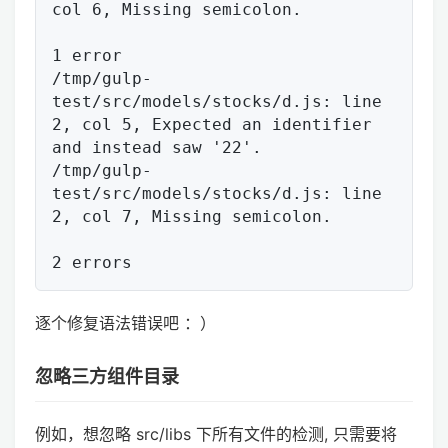
col 6, Missing semicolon.

1 error

/tmp/gulp-
test/src/models/stocks/d.js: line 
2, col 5, Expected an identifier 
and instead saw '22'.

/tmp/gulp-
test/src/models/stocks/d.js: line 
2, col 7, Missing semicolon.

逐个修复语法错误吧 ：）
忽略三方组件目录
例如，想忽略 src/libs 下所有文件的检测, 只需要将