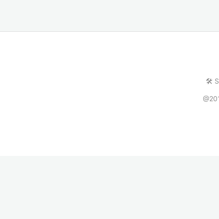
🛠️ 
@20