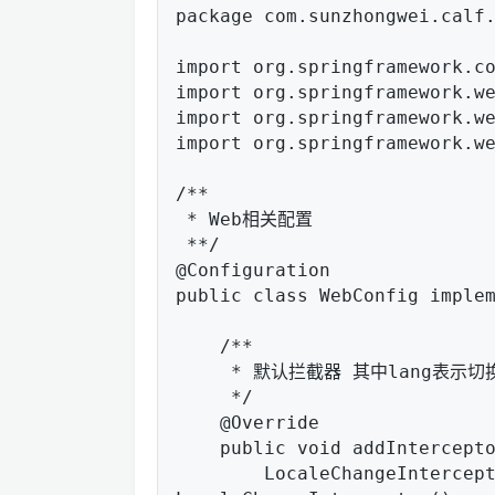
package com.sunzhongwei.calf.
import org.springframework.co
import org.springframework.we
import org.springframework.we
import org.springframework.we
/**

 * Web相关配置

 **/

@Configuration

public class WebConfig implem
    /**

     * 默认拦截器 其中lang表示切换语言的参数名

     */

    @Override

    public void addInterceptors(InterceptorRegistry registry) {

        LocaleChangeInterceptor localeInterceptor = new 