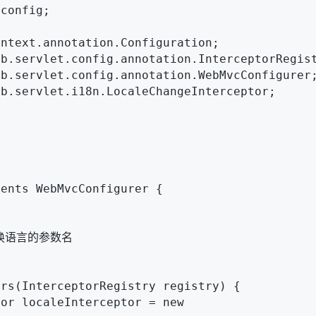
config;

ntext.annotation.Configuration;

b.servlet.config.annotation.InterceptorRegist
b.servlet.config.annotation.WebMvcConfigurer;
b.servlet.i18n.LocaleChangeInterceptor;

ents WebMvcConfigurer {
