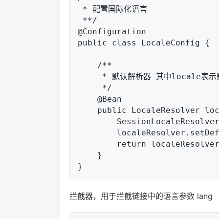
 * 配置国际化语言

 **/

@Configuration

public class LocaleConfig {

    /**

     * 默认解析器 其中locale表示默认语言

     */

    @Bean

    public LocaleResolver localeResolver() {

        SessionLocaleResolver localeResolver = new SessionLocaleResolver();

        localeResolver.setDefaultLocale(Locale.US);

        return localeResolver;

    }

拦截器，用于拦截链接中的语言参数 lang