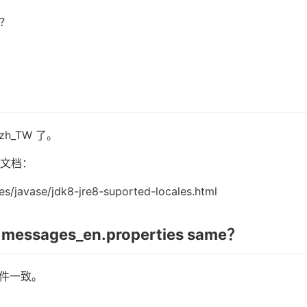
持？
h_TW 了。
官方文档：
es/javase/jdk8-jre8-suported-locales.html
s messages_en.properties same？
件一致。