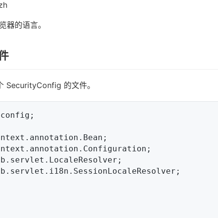
zh
览器的语言。
文件
ecurityConfig 的文件。
config;

ntext.annotation.Bean;

ntext.annotation.Configuration;

b.servlet.LocaleResolver;

b.servlet.i18n.SessionLocaleResolver;
