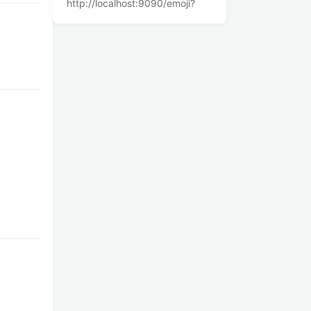
http://localhost:9090/emoji?
lang=fr 为啥显示的是中文
thymeleaf 模板中判断当前语言
参考
关于作者 🌱