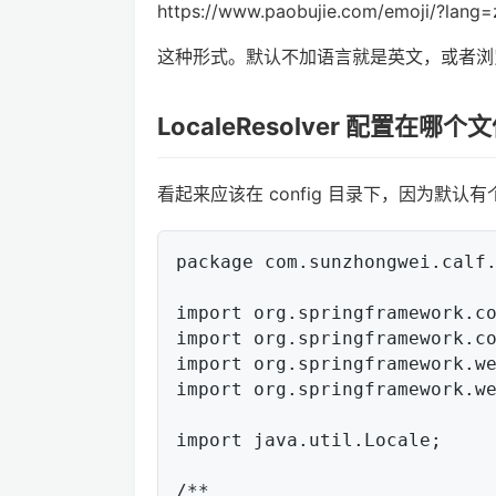
https://www.paobujie.com/emoji/?lang=
这种形式。默认不加语言就是英文，或者浏
LocaleResolver 配置在哪个
看起来应该在 config 目录下，因为默认有个 S
package com.sunzhongwei.calf.
import org.springframework.co
import org.springframework.co
import org.springframework.we
import org.springframework.we
import java.util.Locale;

/**
