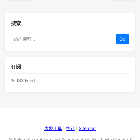
搜索
Go
订阅
RSS Feed
大象工具
|
统计
|
Sitemap
🛠️ Solve the problem and ⚙️ automate it. Build with Ubuntu &