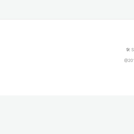
🛠️ 
@20