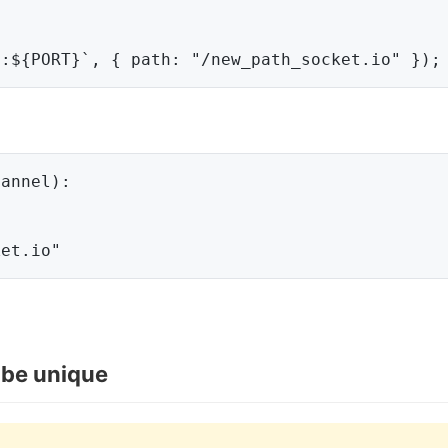
annel):

 be unique