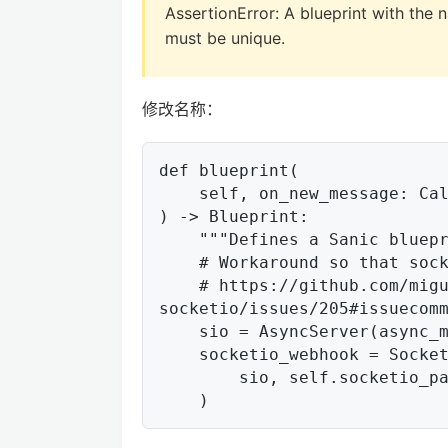
AssertionError: A blueprint with the
must be unique.
修改名称：
def blueprint(

    self, on_new_message: Callable[[UserMessage], Awaitable[Any]]

) -> Blueprint:

    """Defines a Sanic blueprint."""

    # Workaround so that socketio works with requests from other origins.

    # https://github.com/miguelgrinberg/python-
socketio/issues/205#issuecomm
    sio = AsyncServer(async_mode="sanic", cors_allowed_origins=[])

    socketio_webhook = SocketBlueprint(

        sio, self.socketio_path, "socketio_webhook_windows", __name__
