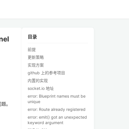
目录
el
前提
更新策略
实现方案
github 上的参考项目
内置的实现
socket.io 地址
error: Blueprint names must be
unique
问题。
error: Route already registered
error: emit() got an unexpected
keyword argument