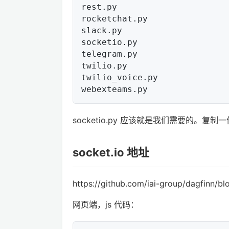
rest.py

rocketchat.py

slack.py

socketio.py

telegram.py

twilio.py

twilio_voice.py

socketio.py 应该就是我们需要的。复制一
socket.io 地址
https://github.com/iai-group/dagfinn/blo
网页端，js 代码：