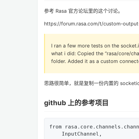
参考 Rasa 官方论坛里的这个讨论。
https://forum.rasa.com/t/custom-outpu
I ran a few more tests on the socket.i
what i did: Copied the “rasa/core/ch
folder. Added it as a custom connecto
思路很简单，就是复制一份内置的 socketio
github 上的参考项目
from rasa.core.channels.chann
    InputChannel,
