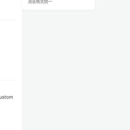
消息格式统一
metadata
查看合集
参考
关于作者 🌱
stom