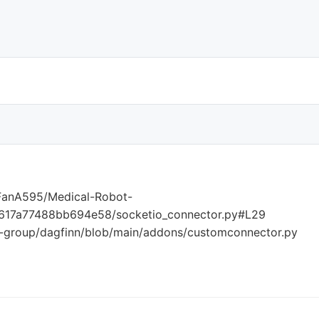
anA595/Medical-Robot-
1617a77488bb694e58/socketio_connector.py#L29
group/dagfinn/blob/main/addons/customconnector.py