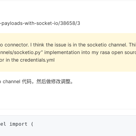
t-payloads-with-socket-io/38658/3
o connector. I think the issue is in the socketio channel. Thi
annels/socketio.py” implementation into my rasa open sour
r in the credentials.yml
 channel 代码，然后做修改调整。
el import (
