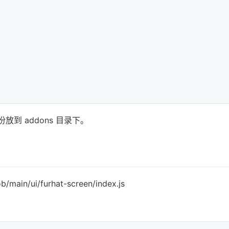
份放到 addons 目录下。
b/main/ui/furhat-screen/index.js