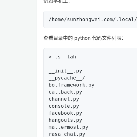
例如本机上：
查看目录中的 python 代码文件列表：
> ls -lah

__init__.py

__pycache__/

botframework.py

callback.py

channel.py

console.py

facebook.py

hangouts.py

mattermost.py

rasa_chat.py
