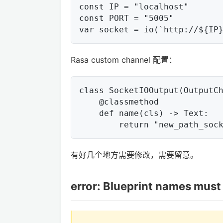
const IP = "localhost"

const PORT = "5005"

Rasa custom channel 配置：
class SocketIOOutput(OutputCh
    @classmethod

    def name(cls) -> Text:

有好几个地方需要修改，需要留意。
error: Blueprint names must